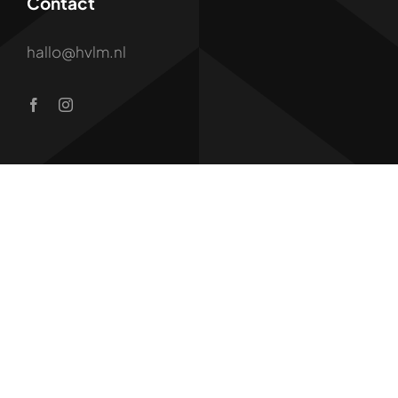
Contact
hallo@hvlm.nl
Vrienden van Hart Voor Live
Muziek:
© 2026 •
Stichting Hart Voor Live Muziek