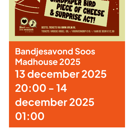
Bandjesavond Soos
Madhouse 2025
13 december 2025
20:00
-
14
december 2025
01:00