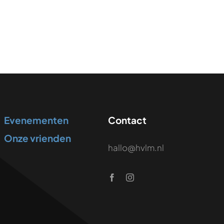
Evenementen
Contact
Onze vrienden
hallo@hvlm.nl