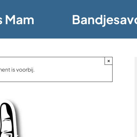
s Mam
Bandjesav
×
ent is voorbij.