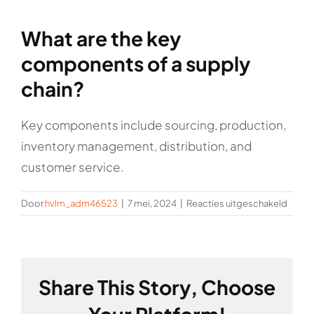
Rockronde
What are the key
components of a supply
chain?
Key components include sourcing, production,
inventory management, distribution, and
customer service.
voor
Door
hvlm_adm46523
|
7 mei, 2024
|
Reacties uitgeschakeld
What
are
the
key
Share This Story, Choose
comp
of