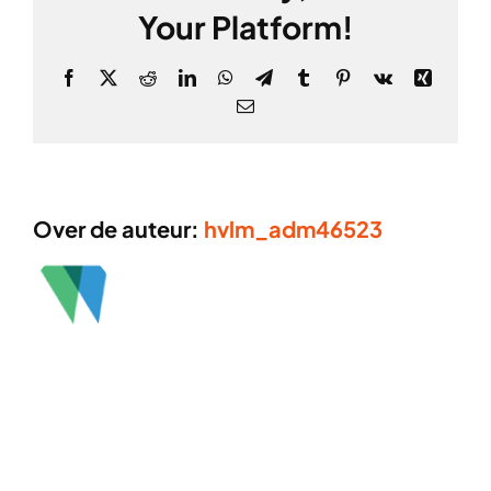
Your Platform!
Facebook
X
Reddit
LinkedIn
WhatsApp
Telegram
Tumblr
Pinterest
Vk
Xing
E-
mail
Over de auteur:
hvlm_adm46523