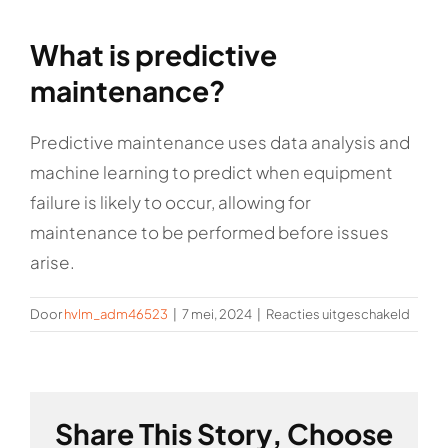
Rockronde
What is predictive
maintenance?
Predictive maintenance uses data analysis and
machine learning to predict when equipment
failure is likely to occur, allowing for
maintenance to be performed before issues
arise.
voor
Door
hvlm_adm46523
|
7 mei, 2024
|
Reacties uitgeschakeld
What
is
predic
maint
Share This Story, Choose